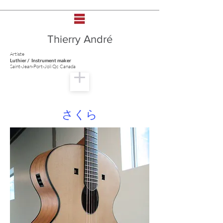
Thierry André
Artiste
Luthier / Instrument maker
Saint-Jean-Port-Joli Qc Canada
さくら