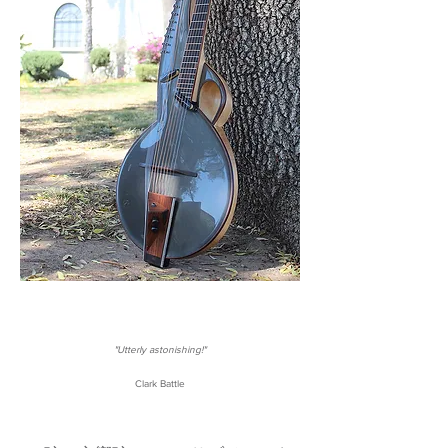
"Utterly astonishing!"
Clark Battle