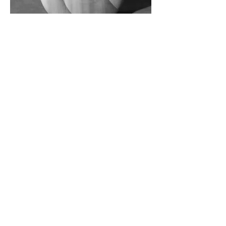
- ティエリー・アンドレは、カナダ
のワークショップから彼の作品のい
くつかの例を持ってきました -
サンタバーバラのアコースティック
楽器の祭典で
。
見事なシルバー色の Multi No. 2 は、
6 弦のアーチトップ ギターで、12 の
交感神経のドローン弦と 2 つのベー
ス弦がホットロッドで取り付けられ
ています。
-
James M. Brill- プレミア ギター