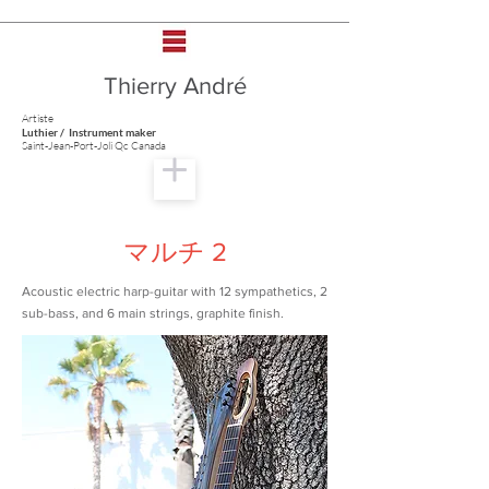
Thierry André
Artiste
Luthier / Instrument maker
Saint-Jean-Port-Joli Qc Canada
マルチ 2
Acoustic electric harp-guitar with 12 sympathetics, 2
sub-bass, and 6 main strings, graphite finish.