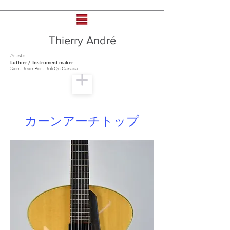
Thierry André
Artiste
Luthier / Instrument maker
Saint-Jean-Port-Joli Qc Canada
カーンアーチトップ