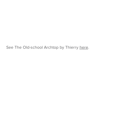
See The Old-school Archtop by Thierry
here
.
.
楽器
ラガ2
時の響き
クララ・アーチトップ
太陽、月、そして振動