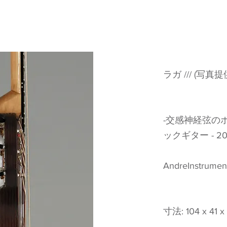
ラガ /// (写真提供者
-交感神経弦の
ックギター - 201
AndreInstrument
寸法: 104 x 41 x