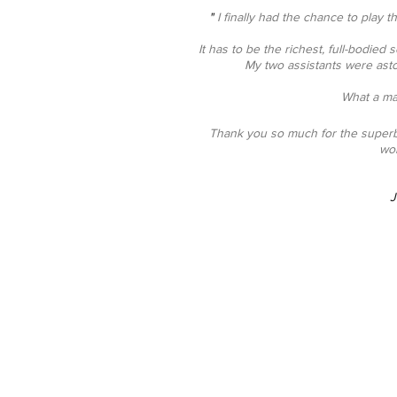
"
I finally had the chance to play 
It has to be the richest, full-bodied
My two assistants were asto
What a ma
Thank you so much for the superb 
wor
J