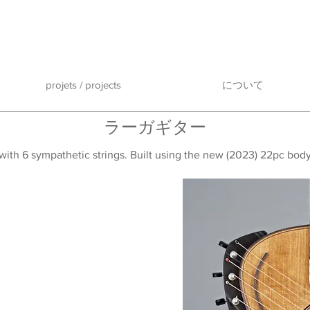
projets / projects
について
ラーガギター
r with 6 sympathetic strings. Built using the new (2023) 22pc bo