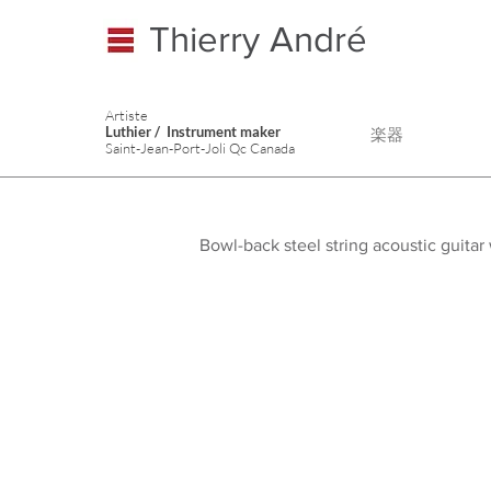
Thierry André
Artiste
Luthier / Instrument maker
楽器
Saint-Jean-Port-Joli Qc Canada
Bowl-back steel string acoustic guita