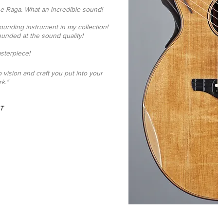
the Raga. What an incredible sound!
 sounding instrument in my collection!
unded at the sound quality!
sterpiece!
vision and craft you put into your
k.
"
T