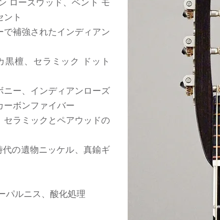
ン ローズウッド、ベント モ
セント
ーで補強されたインディアン
カ黒檀、セラミック ドット
ボニー、インディアンローズ
カーボンファイバー
、セラミックとペアウッドの
金時代の遺物ニッケル、真鍮ギ
コーパルニス、酸化処理