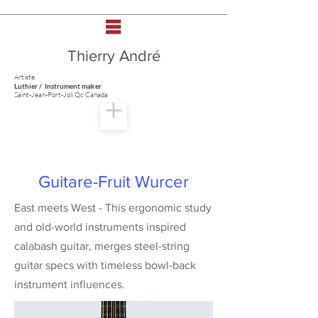
Thierry André
Artiste
Luthier / Instrument maker
Saint-Jean-Port-Joli Qc Canada
Guitare-Fruit Wurcer
East meets West - This ergonomic study
and old-world instruments inspired
calabash guitar, merges steel-string
guitar specs with timeless bowl-back
instrument influences.