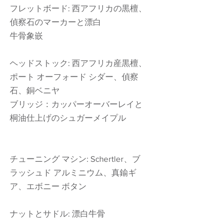
フレットボード: 西アフリカの黒檀、
偵察石のマーカーと漂白
牛骨象嵌
ヘッドストック: 西アフリカ産黒檀、
ポート オーフォード シダー、偵察
石、銅ベニヤ
ブリッジ：カッパーオーバーレイと
桐油仕上げのシュガーメイプル
チューニング マシン: Schertler、ブ
ラッシュド アルミニウム、真鍮ギ
ア、エボニー ボタン
ナットとサドル: 漂白牛骨