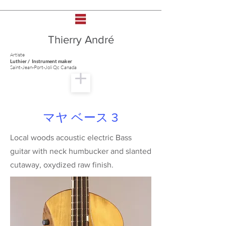
Thierry André
Artiste
Luthier / Instrument maker
Saint-Jean-Port-Joli Qc Canada
マヤ ベース 3
Local woods acoustic electric Bass
guitar with neck humbucker and slanted
cutaway, oxydized raw finish.