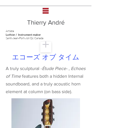
Thierry André
Artiste
Luthier / Instrument maker
Saint-Jean-Port-Joli Qc Canada
エコーズ オブ タイム
A truly sculptural -
Étude Piece-
,
Echoes
of Time
features both a hidden Internal
soundboard, and a truly acoustic horn
element at column (on bass side).