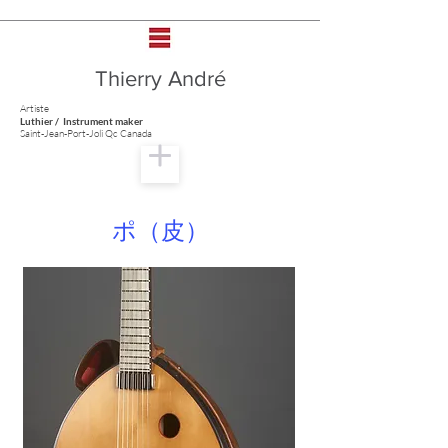
Thierry André
Artiste
Luthier / Instrument maker
Saint-Jean-Port-Joli Qc Canada
ポ（皮）