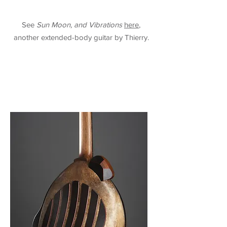
See
Sun Moon, and Vibrations
here
,
another extended-body guitar by Thierry.