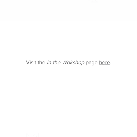
Visit the
In the Wokshop
page
here
.
Nel