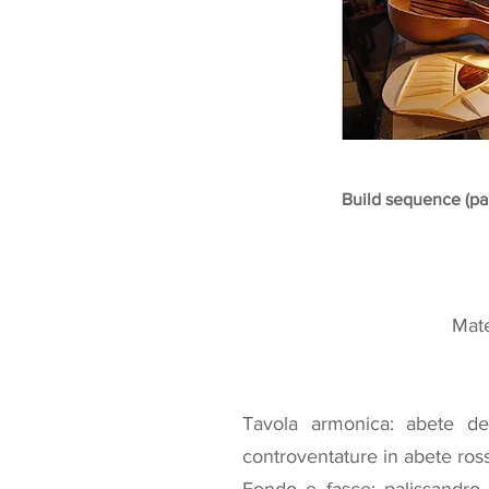
Build sequence (par
Mate
Tavola armonica: abete dei
controventature in abete ross