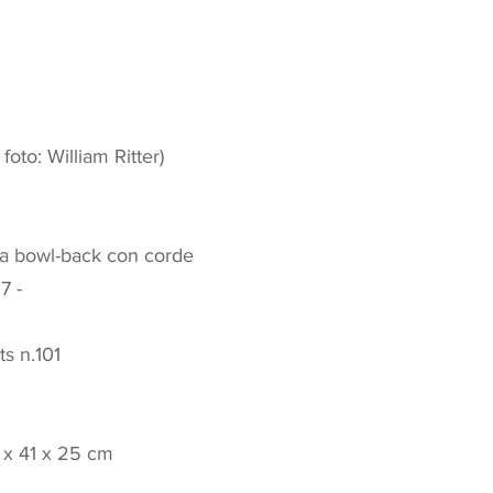
 foto: William Ritter)
ica bowl-back con corde
7 -
s n.101
 x 41 x 25 cm