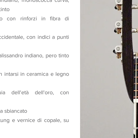
 indiano, monoscocca curva,
tinto
o con rinforzi in fibra di
ccidentale, con indici a punti
lissandro indiano, pero tinto
 intarsi in ceramica e legno
ia dell'età dell'oro, con
a sbiancato
i tung e vernice di copale, su