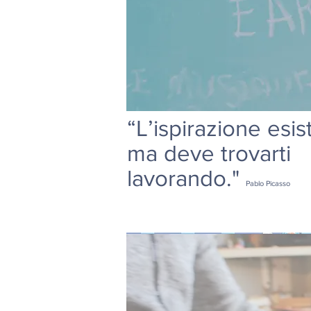
“L’ispirazione esis
ma deve trovarti
lavorando."
Pablo Picasso