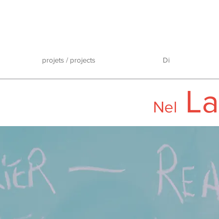
projets / projects
Di
La
Nel