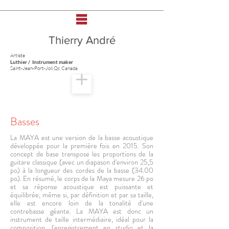
Thierry André
Artiste
Luthier / Instrument maker
Saint-Jean-Port-Joli Qc Canada
Basses
La MAYA est une version de la basse acoustique
développée pour la première fois en 2015. Son
concept de base transpose les proportions de la
guitare classique (avec un diapason d'environ 25,5
po) à la longueur des cordes de la basse (34.00
po). En résumé, le corps de la Maya mesure 26 po
et sa réponse acoustique est puissante et
équilibrée, même si, par définition et par sa taille,
elle est encore loin de la tonalité d'une
contrebasse géante. La MAYA est donc un
instrument de taille intermédiaire, idéal pour la
composition, l'enregistrement en studio et la