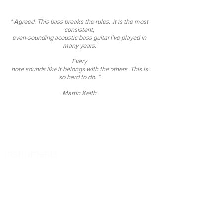
" Agreed. This bass breaks the rules...it is the most
consistent,
even-sounding acoustic bass guitar I've played in
many years.
Every
note sounds like it belongs with the others. This is
so hard to do. "
Martin Keith
Instruments
78 Tempo
Raga 2
Echoes of Time
Clara Archtop