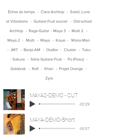
Échos du temps
-
Clara Archtop
-
Soleil, Lune
et Vibrations
-
Guitare-Fruit wurcer
-
Old-school
Archtop
-
Raga-Guitar
-
Maya 3
-
Multi 2
-
Maya 2
-
Multi
-
Maya
-
Kouai
-
Mono-Man
-
JM7
-
Banjo AM
-
Oudtar
-
Cluster
-
Tuku
-
Sakura
-
Série Guitare-Fruit
-
Po (Peau)
-
Goldorak
-
Rolf
-
Khan
-
Projet Orange
-
Zyra
MAYA2-DEMO - CUT
-02:29
MAYA-DEMO-Short
-00:57