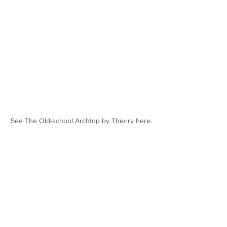
See The Old-school Archtop by Thierry
here
.
.
Instruments
78 Tempo