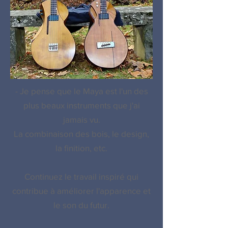
- Je pense que le Maya est l'un des
plus beaux instruments que j'ai
jamais vu.
La combinaison des bois, le design,
la finition, etc.
Continuez le travail inspiré qui
contribue à améliorer l'apparence et
le son du futur.