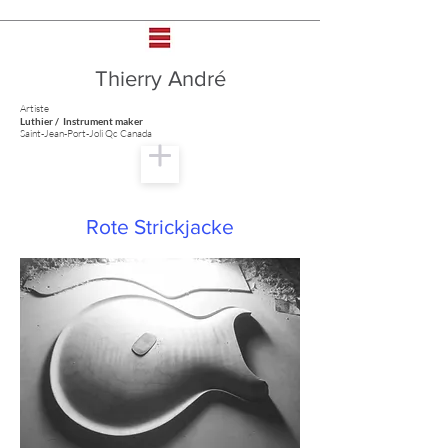
Thierry André
Artiste
Luthier / Instrument maker
Saint-Jean-Port-Joli Qc Canada
Rote Strickjacke