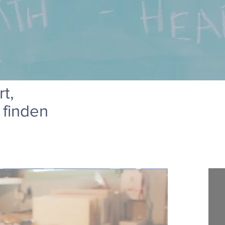
rt,
 finden