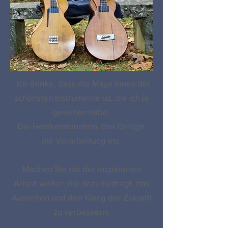
- Ich denke, dass die Maya eines der
schönsten Instrumente ist, die ich je
gesehen habe.
Die Holzkombination, das Design,
die Verarbeitung etc.
Machen Sie mit der inspirierten
Arbeit weiter, die dazu beiträgt, das
Aussehen und den Klang der Zukunft
zu verbessern.